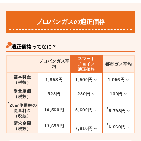
プロパンガスの適正価格
適正価格ってなに？
スマート
プロパンガス平
チョイス
都市ガス平均
均
適正価格
基本料金
1,858円
1,500円～
1,056円～
（税抜）
従量単価
528円
280円～
130円～
（税抜）
*
20㎥使用時の
*
10,560円
5,600円～
5,798円～
従量料金
（税抜）
請求金額
*
13,659円
6,960円～
7,810円～
（税抜）